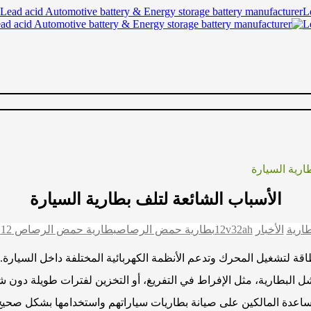
Lead acid Automotive battery & Energy storage battery manufacturer
ارية السيارة
الأسباب الشائعة لتلف بطارية السيارة
ارية
الأخبار
12v32ah
بطارية حمض الرصاص
بطارية حمض الرصاص 12 فولت 32 أمبير
ة لتشغيل المحرك وتدعم الأنظمة الكهربائية المختلفة داخل السيارة. و
لبطارية، مثل الإفراط في التفريغ، أو التخزين لفترات طويلة دون شحن
مساعدة المالكين على صيانة بطاريات سياراتهم واستخدامها بشكل صحيح