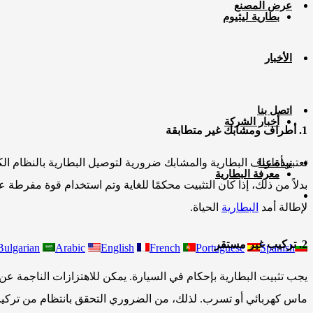
عرض المصنع
بطارية ليثيوم
الأخبار
اتصل بنا
أخبار الشركة
1. أطراف ومشابك غير متطابقة
تعتبر أطراف البطارية والمشابك ضرورية لتوصيل البطارية بالنظام ال
نبذة عنا
معرفة البطارية
بدلاً من ذلك، إذا كان التثبيت محكمًا للغاية وتم استخدام قوة مفرطة عند
لإطالة أمد
البطارية
الحياة.
2. تركيب غير مستقر
Bulgarian
Arabic
English
French
Portuguese
Spanish
يجب تثبيت البطارية بإحكام في السيارة. يمكن للاهتزازات الناجمة عن
ماس كهربائي أو تسرب. لذلك، من الضروري التحقق بانتظام من تركيب الب