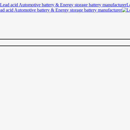
Lead acid Automotive battery & Energy storage battery manufacturer