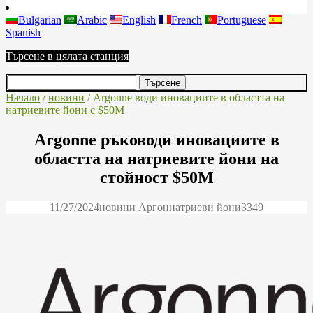
Bulgarian
Arabic
English
French
Portuguese
Spanish
Търсене в цялата станция
Начало
/
новини
/ Argonne води иновациите в областта на
натриевите йони с $50M
Argonne ръководи иновациите в
областта на натриевите йони на
стойност $50M
11/27/2024
новини
Аргон
натриеви йони
3349