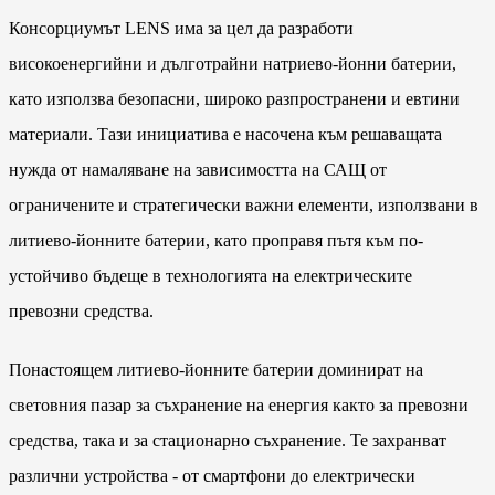
Консорциумът LENS има за цел да разработи
високоенергийни и дълготрайни натриево-йонни батерии,
като използва безопасни, широко разпространени и евтини
материали. Тази инициатива е насочена към решаващата
нужда от намаляване на зависимостта на САЩ от
ограничените и стратегически важни елементи, използвани в
литиево-йонните батерии, като проправя пътя към по-
устойчиво бъдеще в технологията на електрическите
превозни средства.
Понастоящем литиево-йонните батерии доминират на
световния пазар за съхранение на енергия както за превозни
средства, така и за стационарно съхранение. Те захранват
различни устройства - от смартфони до електрически