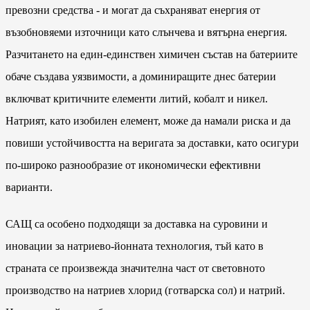
превозни средства - и могат да съхраняват енергия от
възобновяеми източници като слънчева и вятърна енергия.
Разчитането на един-единствен химичен състав на батериите
обаче създава уязвимости, а доминиращите днес батерии
включват критичните елементи литий, кобалт и никел.
Натрият, като изобилен елемент, може да намали риска и да
повиши устойчивостта на веригата за доставки, като осигури
по-широко разнообразие от икономически ефективни
варианти.
САЩ са особено подходящи за доставка на суровини и
иновации за натриево-йонната технология, тъй като в
страната се произвежда значителна част от световното
производство на натриев хлорид (готварска сол) и натрий.