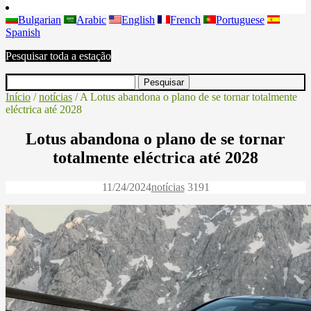
Bulgarian
Arabic
English
French
Portuguese
Spanish
Pesquisar toda a estação
Início
/
notícias
/ A Lotus abandona o plano de se tornar totalmente
eléctrica até 2028
Lotus abandona o plano de se tornar
totalmente eléctrica até 2028
11/24/2024
notícias
3191