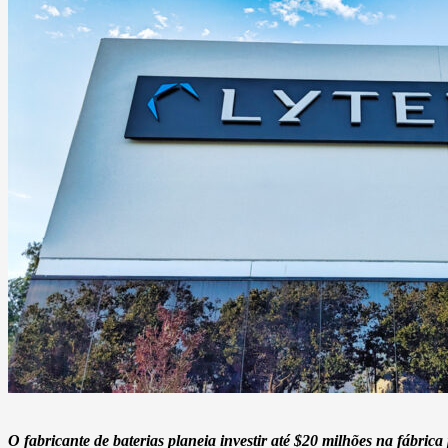
Fábrica Show
Bateria de lítio
notícias
Contactar-nos
Notícias da empresa
Sobre nós
Conhecimento da bateria
Bulgarian
Arabic
English
French
Portuguese
Spanis
O fabricante de baterias planeia investir até $20 milhões na fábrica