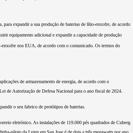
a, para expandir a sua produção de baterias de lítio-enxofre, de acordo
dquirir equipamento adicional e expandir a capacidade de produção
lítio-enxofre nos EUA, de acordo com o comunicado. Os termos do
s aplicações de armazenamento de energia, de acordo com o
ei de Autorização de Defesa Nacional para o ano fiscal de 2024.
dir o seu fabrico de protótipos de baterias.
orreio eletrónico. As instalações de 119.000 pés quadrados de Cuberg
linha-piloto da Lyten em San Jose é de dois a três megawatts por ano.