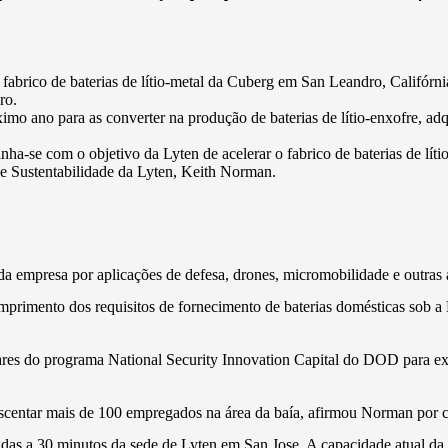
e fabrico de baterias de lítio-metal da Cuberg em San Leandro, Califórni
ro.
óximo ano para as converter na produção de baterias de lítio-enxofre, a
inha-se com o objetivo da Lyten de acelerar o fabrico de baterias de 
de Sustentabilidade da Lyten, Keith Norman.
 da empresa por aplicações de defesa, drones, micromobilidade e outra
imento dos requisitos de fornecimento de baterias domésticas sob a L
es do programa National Security Innovation Capital do DOD para expan
rescentar mais de 100 empregados na área da baía, afirmou Norman por c
zadas a 30 minutos da sede de Lyten em San Jose. A capacidade atual da 