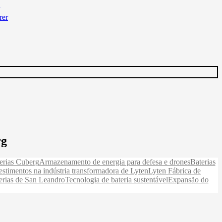
rg
erias Cuberg
Armazenamento de energia para defesa e drones
Baterias
estimentos na indústria transformadora de Lyten
Lyten Fábrica de
erias de San Leandro
Tecnologia de bateria sustentável
Expansão do