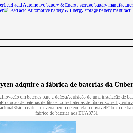
Lead acid Automotive battery & Energy storage battery manufacturer
yten adquire a fábrica de baterias da Cube
a
Inovação em baterias para a defesa
Aquisição de uma instalação de bat
o
Produção de baterias de lítio-enxofre
Baterias de lítio-enxofre Lyten
Inv
acional
Sistemas de armazenamento de energia renovável
Fábrica de bat
fabrico de baterias nos EUA
3731