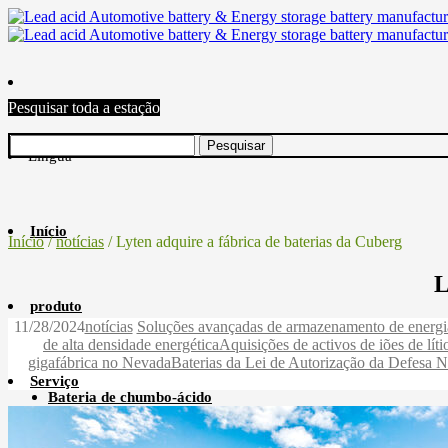
Pesquisar toda a estação
Língua
Início
Início
/
notícias
/ Lyten adquire a fábrica de baterias da Cuberg
L
produto
11/28/2024
notícias
Soluções avançadas de armazenamento de energi
de alta densidade energética
Aquisições de activos de iões de líti
gigafábrica no Nevada
Baterias da Lei de Autorização da Defesa N
Serviço
Bateria de chumbo-ácido