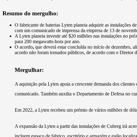
Resumo do mergulho:
O fabricante de baterias Lyten planeia adquirir as instalações d
com um comunicado de imprensa da empresa de 13 de novemb
A Lyten planeia investir até $20 milhões nas instalações no pr
para 200 megawatts-hora por ano.
O acordo
,
que deverá estar concluída no início de dezembro, al
acordo não foram tornados públicos, de acordo com o Diretor 
Mergulhar:
A aquisição pela Lyten apoia a crescente demanda dos clientes
comunicado. Também auxilia o Departamento de Defesa no cumpr
Em 2022, a Lyten recebeu um prémio de vários milhões de dólar
A expansão da Lyten a partir das instalações de Cuberg irá ac
incluem espaço de fabrico, escritório e armazém e estão locali