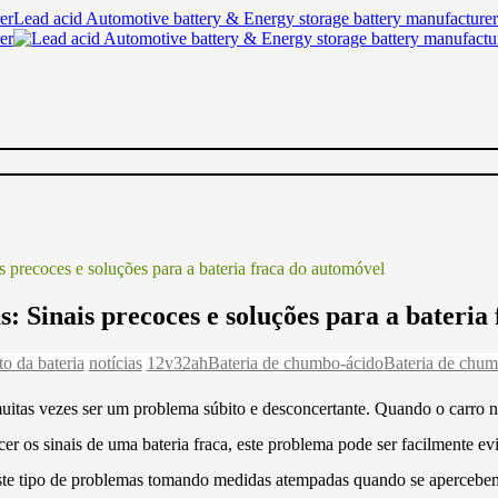
Lead acid Automotive battery & Energy storage battery manufacturer
s precoces e soluções para a bateria fraca do automóvel
: Sinais precoces e soluções para a bateria
o da bateria
notícias
12v32ah
Bateria de chumbo-ácido
Bateria de chu
muitas vezes ser um problema súbito e desconcertante. Quando o carro
cer os sinais de uma bateria fraca, este problema pode ser facilmente ev
este tipo de problemas tomando medidas atempadas quando se apercebem d