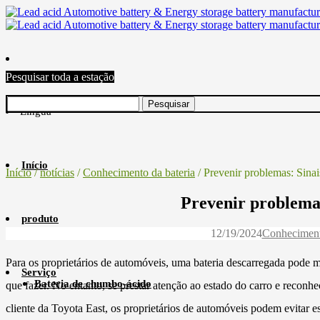
Pesquisar toda a estação
Língua
Início
Início
/
notícias
/
Conhecimento da bateria
/ Prevenir problemas: Sinai
Prevenir problemas
produto
12/19/2024
Conheciment
Para os proprietários de automóveis, uma bateria descarregada pode 
Serviço
Bateria de chumbo-ácido
que fazer. No entanto, se prestar atenção ao estado do carro e reconhe
cliente da Toyota East, os proprietários de automóveis podem evitar 