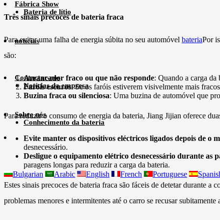
Fábrica Show
Bateria de lítio
Três sinais precoces de bateria fraca
Para evitar uma falha de energia súbita no seu automóvel
bateria
Por i
notícias
são:
Contactar-nos
Arrancador fraco ou que não responde
: Quando a carga da 
Notícias da empresa
Faróis escuros
: Se os faróis estiverem visivelmente mais fracos 
Buzina fraca ou silenciosa
: Uma buzina de automóvel que prod
Sobre nós
Para reduzir o consumo de energia da bateria, Jiang Jijian oferece d
Conhecimento da bateria
Evite manter os dispositivos eléctricos ligados depois de o 
desnecessário.
Desligue o equipamento elétrico desnecessário durante as 
paragens longas para reduzir a carga da bateria.
Bulgarian
Arabic
English
French
Portuguese
Spanis
Estes sinais precoces de bateria fraca são fáceis de detetar durante
problemas menores e intermitentes até o carro se recusar subitamente a