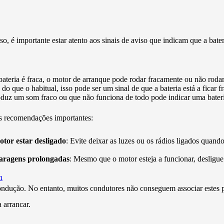
sso, é importante estar atento aos sinais de aviso que indicam que a bater
bateria é fraca, o motor de arranque pode rodar fracamente ou não roda
do que o habitual, isso pode ser um sinal de que a bateria está a ficar fr
uz um som fraco ou que não funciona de todo pode indicar uma bateri
uas recomendações importantes:
motor estar desligado
: Evite deixar as luzes ou os rádios ligados quan
paragens prolongadas
: Mesmo que o motor esteja a funcionar, desligue 
h
 a condução. No entanto, muitos condutores não conseguem associar este
 arrancar.