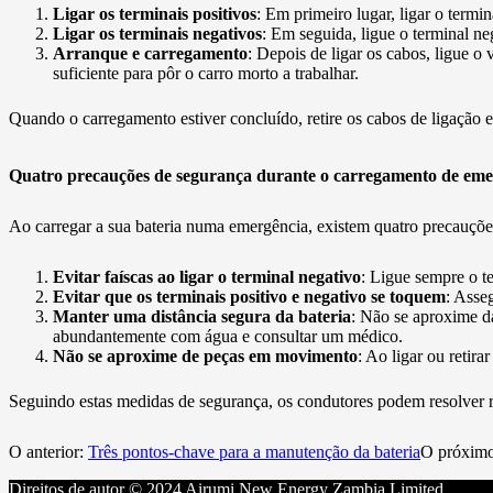
Ligar os terminais positivos
: Em primeiro lugar, ligar o termi
Ligar os terminais negativos
: Em seguida, ligue o terminal n
Arranque e carregamento
: Depois de ligar os cabos, ligue o
suficiente para pôr o carro morto a trabalhar.
Quando o carregamento estiver concluído, retire os cabos de ligação 
Quatro precauções de segurança durante o carregamento de eme
Ao carregar a sua bateria numa emergência, existem quatro precauçõe
Evitar faíscas ao ligar o terminal negativo
: Ligue sempre o te
Evitar que os terminais positivo e negativo se toquem
: Asse
Manter uma distância segura da bateria
: Não se aproxime da
abundantemente com água e consultar um médico.
Não se aproxime de peças em movimento
: Ao ligar ou retir
Seguindo estas medidas de segurança, os condutores podem resolver
O anterior:
Três pontos-chave para a manutenção da bateria
O próxim
Direitos de autor © 2024 Airumi New Energy Zambia Limited