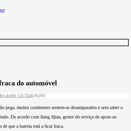
 fraca do automóvel
mbo-ácido 12v32ah
3628
0
 não pega, muitos condutores sentem-se desamparados e sem saber o
itado. De acordo com Jiang Jijian, gestor do serviço de apoio ao
e que a bateria está a ficar fraca.