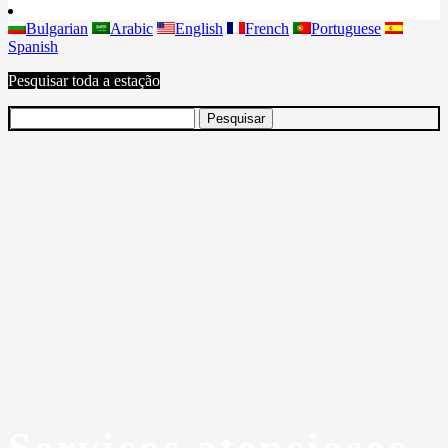
Bulgarian
Arabic
English
French
Portuguese
Spanish
Pesquisar toda a estação
Serviços atenciosos