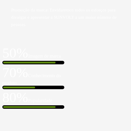
Promoção da marca: Envidaremos todos os esforços para
divulgar e apresentar a SUNVOLT a um maior número de
pessoas.
50%
Imagem de marca
70%
Conhecimento do
produto
80%
Popularidade