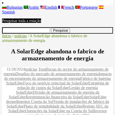
Bulgarian
Arabic
English
French
Portuguese
Spanish
Pesquisar toda a estação
Início
/
notícias
/ A SolarEdge abandona o fabrico de
armazenamento de energia
A SolarEdge abandona o fabrico de
armazenamento de energia
11/28/2024
notícias
Tendências do sector do armazenamento de
energia
Desafios do mercado de armazenamento de energia
Impacto
do encerramento do armazenamento de energia
Fabrico de baterias
SolarEdge
Foco do negócio principal da SolarEdge
Estratégia de
redução de custos da SolarEdge
Gestão de energia
SolarEdge
Divisão de armazenamento de energia da
SolarEdge
Reestruturação financeira da SolarEdge
SolarEdge
despedimentos Coreia do Sul
Venda de instalações de fabrico da
SolarEdge
Plano de rentabilidade da SolarEdge
Registo SEC da
SolarEdge
Operações da SolarEdge na Coreia do Sul
Inversor